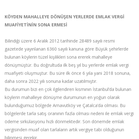
KÖYDEN MAHALLEYE DÖNÜŞEN YERLERDE EMLAK VERGİ
MUAFİYETİNİN SONA ERMESİ
Bilindiği üzere 6 Aralık 2012 tarihinde 28489 sayılı resmi
gazetede yayınlanan 6360 sayılı kanuna göre Büyük şehirlerde
bulunan köylerin tüzel kişilikleri sona ererek mahalleye
dönüşmüştür. Bu doğrultuda ilk beş yıl bu yerlerde emlak vergi
muafiyeti oluşmuştur. Bu süre ilk önce 6 yıla yani 2018 sonuna,
daha sonra 2022 yılı sonuna kadar uzatılmıştır.
Bu durumun bizi en çok ilgilendiren kısmının İstanbul’da bulunan
köylerin mahalleye dönüşme durumunun en yoğun olarak
bulunduğumuz bölgede Arnavutköy ve Çatalca’da olması. Bu
bölgelerde tarla satış oranının fazla olması nedeni ile emlak vergi
ödeme sirkülasyonu hızlı dönmektedir. Son dönemde emlak
vergisinden muaf olan tarlaların artık vergiye tabi olduğunun
bilinmesi gerekir.