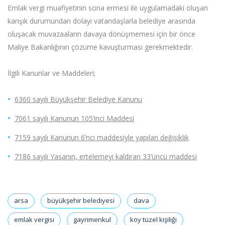
Emlak vergi muafiyetinin sona ermesi ile uygulamadaki oluşan
karışık durumundan dolayı vatandaşlarla belediye arasında
oluşacak muvazaaların davaya dönüşmemesi için bir önce
Maliye Bakanlığının çözüme kavuşturması gerekmektedir.
İlgili Kanunlar ve Maddeleri;
6360 sayılı Büyükşehir Belediye Kanunu
7061 sayılı Kanunun 105’inci Maddesi
7159 sayılı Kanunun 6’ncı maddesiyle yapılan değişiklik
7186 sayılı Yasanın, ertelemeyi kaldıran 33’üncü maddesi
arsa
büyükşehir belediyesi
dava
emlak vergisi
gayrimenkul
köy tüzel kişiliği