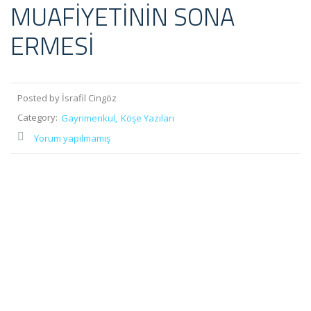
MUAFİYETİNİN SONA
ERMESİ
Posted by İsrafil Cingöz
Category:
Gayrimenkul
Köşe Yazıları
Yorum yapılmamış